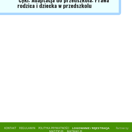
rodzica i dziecka w przedszkolu
KONTAKT
REGULAMIN
POLITYKA PRYWATNOŚCI
LOGOWANIE / REJESTRACJA
Partnerzy:
MATZOO.PL
MATMAG.PL