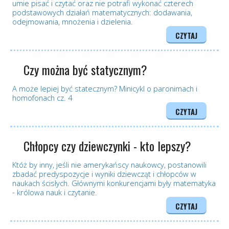
umie pisać i czytać oraz nie potrafi wykonać czterech
podstawowych działań matematycznych: dodawania,
odejmowania, mnożenia i dzielenia.
CZYTAJ
Czy można być statycznym?
A może lepiej być statecznym? Minicykl o paronimach i
homofonach cz. 4
CZYTAJ
Chłopcy czy dziewczynki - kto lepszy?
Któż by inny, jeśli nie amerykańscy naukowcy, postanowili
zbadać predyspozycje i wyniki dziewcząt i chłopców w
naukach ścisłych. Głównymi konkurencjami były matematyka
- królowa nauk i czytanie.
CZYTAJ