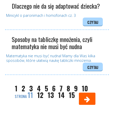
Dlaczego nie da się adaptować dziecka?
Minicykl o paronimach i homofonach cz. 3
CZYTAJ
Sposoby na tabliczkę mnożenia, czyli
matematyka nie musi być nudna
Matematyka nie musi być nudna! Mamy dla Was kilka
sposobów, które ułatwią naukę tabliczki mnożenia.
CZYTAJ
1
2
3
4
5
6
7
8
9
10
11
12
13
14
15
STRONA