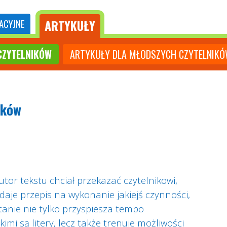
ARTYKUŁY
ACYJNE
CZYTELNIKÓW
ARTYKUŁY DLA MŁODSZYCH CZYTELNIK
ików
or tekstu chciał przekazać czytelnikowi,
aje przepis na wykonanie jakiejś czynności,
zytanie nie tylko przyspiesza tempo
mi są litery, lecz także trenuje możliwości