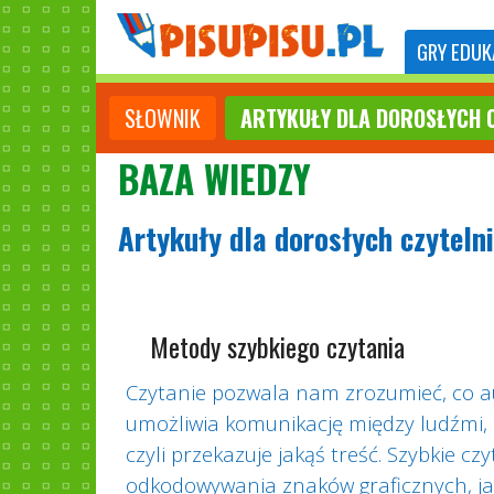
GRY
EDUK
SŁOWNIK
ARTYKUŁY DLA DOROSŁYCH 
BAZA WIEDZY
Artykuły dla dorosłych czyteln
Metody szybkiego czytania
Czytanie pozwala nam zrozumieć, co aut
umożliwia komunikację między ludźmi, d
czyli przekazuje jakąś treść. Szybkie c
odkodowywania znaków graficznych, jaki