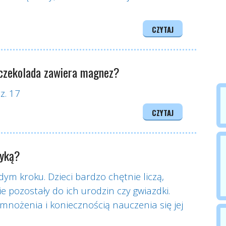
CZYTAJ
 czekolada zawiera magnez?
z. 17
CZYTAJ
tyką?
m kroku. Dzieci bardzo chętnie liczą,
kie pozostały do ich urodzin czy gwiazdki.
mnożenia i koniecznością nauczenia się jej