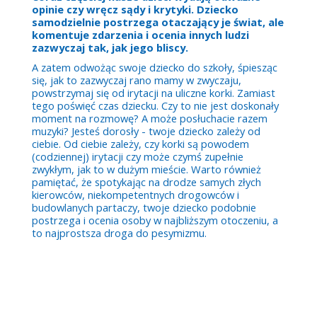
opinie czy wręcz sądy i krytyki. Dziecko
samodzielnie postrzega otaczający je świat, ale
komentuje zdarzenia i ocenia innych ludzi
zazwyczaj tak, jak jego bliscy.
A zatem odwożąc swoje dziecko do szkoły, śpiesząc
się, jak to zazwyczaj rano mamy w zwyczaju,
powstrzymaj się od irytacji na uliczne korki. Zamiast
tego poświęć czas dziecku. Czy to nie jest doskonały
moment na rozmowę? A może posłuchacie razem
muzyki? Jesteś dorosły - twoje dziecko zależy od
ciebie. Od ciebie zależy, czy korki są powodem
(codziennej) irytacji czy może czymś zupełnie
zwykłym, jak to w dużym mieście. Warto również
pamiętać, że spotykając na drodze samych złych
kierowców, niekompetentnych drogowców i
budowlanych partaczy, twoje dziecko podobnie
postrzega i ocenia osoby w najbliższym otoczeniu, a
to najprostsza droga do pesymizmu.