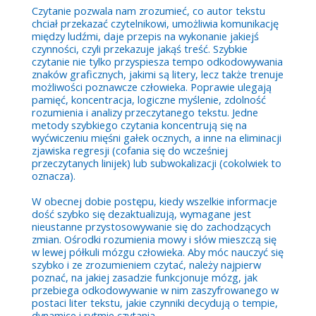
Czytanie pozwala nam zrozumieć, co autor tekstu
chciał przekazać czytelnikowi, umożliwia komunikację
między ludźmi, daje przepis na wykonanie jakiejś
czynności, czyli przekazuje jakąś treść. Szybkie
czytanie nie tylko przyspiesza tempo odkodowywania
znaków graficznych, jakimi są litery, lecz także trenuje
możliwości poznawcze człowieka. Poprawie ulegają
pamięć, koncentracja, logiczne myślenie, zdolność
rozumienia i analizy przeczytanego tekstu. Jedne
metody szybkiego czytania koncentrują się na
wyćwiczeniu mięśni gałek ocznych, a inne na eliminacji
zjawiska regresji (cofania się do wcześniej
przeczytanych linijek) lub subwokalizacji (cokolwiek to
oznacza).
W obecnej dobie postępu, kiedy wszelkie informacje
dość szybko się dezaktualizują, wymagane jest
nieustanne przystosowywanie się do zachodzących
zmian. Ośrodki rozumienia mowy i słów mieszczą się
w lewej półkuli mózgu człowieka. Aby móc nauczyć się
szybko i ze zrozumieniem czytać, należy najpierw
poznać, na jakiej zasadzie funkcjonuje mózg, jak
przebiega odkodowywanie w nim zaszyfrowanego w
postaci liter tekstu, jakie czynniki decydują o tempie,
dynamice i rytmie czytania.