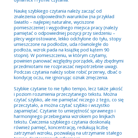
Naukę szybkiego czytania należy zacząć od
znalezienia odpowiednich warunków (na przykład
światło – najlepiej naturalne, wyciszone
pomieszczenie) i wygodnego miejsca pracy (należy
pamiętać o odpowiedniej pozycji przy siedzeniu –
plecy wyprostowane, lekko odchylone do tyłu, stopy
umieszczone na podłodze, uda równoległe do
podłoża, wzrok pada na książkę pod kątem 90
stopni). W pomieszczeniu, w którym czytamy,
powinien panować względny porządek, aby zbędnymi
przedmiotami nie rozpraszać niepotrzebnie uwagi.
Podczas czytania należy sobie robić przerwy, dbać o
kondycję oczu, nie ignorując oznak zmęczenia.
Szybkie czytanie to nie tylko tempo, lecz także jakość
i poziom rozumienia przeczytanego tekstu. Można
czytać szybko, ale nie pamiętać niczego z tego, co się
przeczytało, a można czytać szybko i wszystko
zapamiętać. Czytanie to umiejętność sprawnego i
harmonijnego przebiegania wzrokiem po linijkach
tekstu. Ćwiczenia szybkiego czytania doskonalą
również pamięć, koncentrację, redukują liczbę
zatrzymań wzroku, pozwalają na utrzymanie stałego