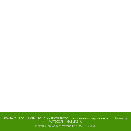
KONTAKT
REGULAMIN
POLITYKA PRYWATNOŚCI
LOGOWANIE / REJESTRACJA
Partnerzy:
MATZOO.PL
MATMAG.PL
Wszelkie prawa zastrzeżone
KANDYZ
2012-2026