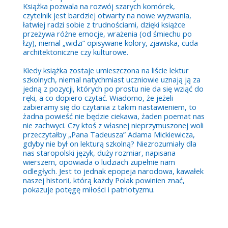
Książka pozwala na rozwój szarych komórek,
czytelnik jest bardziej otwarty na nowe wyzwania,
łatwiej radzi sobie z trudnościami, dzięki książce
przeżywa różne emocje, wrażenia (od śmiechu po
łzy), niemal „widzi” opisywane kolory, zjawiska, cuda
architektoniczne czy kulturowe.
Kiedy książka zostaje umieszczona na liście lektur
szkolnych, niemal natychmiast uczniowie uznają ją za
jedną z pozycji, których po prostu nie da się wziąć do
ręki, a co dopiero czytać. Wiadomo, że jeżeli
zabieramy się do czytania z takim nastawieniem, to
żadna powieść nie będzie ciekawa, żaden poemat nas
nie zachwyci. Czy ktoś z własnej nieprzymuszonej woli
przeczytałby „Pana Tadeusza” Adama Mickiewicza,
gdyby nie był on lekturą szkolną? Niezrozumiały dla
nas staropolski język, duży rozmiar, napisana
wierszem, opowiada o ludziach zupełnie nam
odległych. Jest to jednak epopeja narodowa, kawałek
naszej historii, którą każdy Polak powinien znać,
pokazuje potęgę miłości i patriotyzmu.