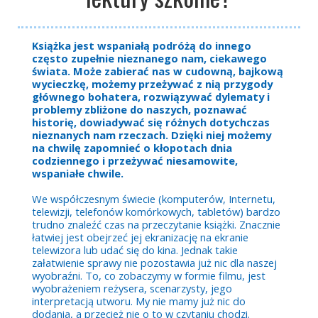
Książka jest wspaniałą podróżą do innego
często zupełnie nieznanego nam, ciekawego
świata. Może zabierać nas w cudowną, bajkową
wycieczkę, możemy przeżywać z nią przygody
głównego bohatera, rozwiązywać dylematy i
problemy zbliżone do naszych, poznawać
historię, dowiadywać się różnych dotychczas
nieznanych nam rzeczach. Dzięki niej możemy
na chwilę zapomnieć o kłopotach dnia
codziennego i przeżywać niesamowite,
wspaniałe chwile.
We współczesnym świecie (komputerów, Internetu,
telewizji, telefonów komórkowych, tabletów) bardzo
trudno znaleźć czas na przeczytanie książki. Znacznie
łatwiej jest obejrzeć jej ekranizację na ekranie
telewizora lub udać się do kina. Jednak takie
załatwienie sprawy nie pozostawia już nic dla naszej
wyobraźni. To, co zobaczymy w formie filmu, jest
wyobrażeniem reżysera, scenarzysty, jego
interpretacją utworu. My nie mamy już nic do
dodania, a przecież nie o to w czytaniu chodzi.