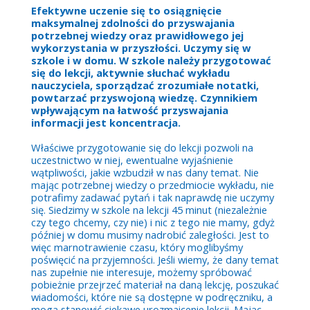
Efektywne uczenie się to osiągnięcie
maksymalnej zdolności do przyswajania
potrzebnej wiedzy oraz prawidłowego jej
wykorzystania w przyszłości. Uczymy się w
szkole i w domu. W szkole należy przygotować
się do lekcji, aktywnie słuchać wykładu
nauczyciela, sporządzać zrozumiałe notatki,
powtarzać przyswojoną wiedzę. Czynnikiem
wpływającym na łatwość przyswajania
informacji jest koncentracja.
Właściwe przygotowanie się do lekcji pozwoli na
uczestnictwo w niej, ewentualne wyjaśnienie
wątpliwości, jakie wzbudził w nas dany temat. Nie
mając potrzebnej wiedzy o przedmiocie wykładu, nie
potrafimy zadawać pytań i tak naprawdę nie uczymy
się. Siedzimy w szkole na lekcji 45 minut (niezależnie
czy tego chcemy, czy nie) i nic z tego nie mamy, gdyż
później w domu musimy nadrobić zaległości. Jest to
więc marnotrawienie czasu, który moglibyśmy
poświęcić na przyjemności. Jeśli wiemy, że dany temat
nas zupełnie nie interesuje, możemy spróbować
pobieżnie przejrzeć materiał na daną lekcję, poszukać
wiadomości, które nie są dostępne w podręczniku, a
mogą stanowić ciekawe urozmaicenie lekcji. Mając