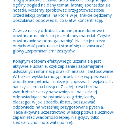
ogólny pogląd na dany temat, łatwiej sporządza się
notatki. Możemy spróbować przygotować sobie
przed lekcją pytania, na które w jej trakcie będziemy
poszukiwać odpowiedzi, co ułatwi koncentrację.
Zawsze należy odrabiać zadane prace domowe i
powtarzać na bieżąco przerobiony materiał. Częste
powtarzanie wspomaga pamięć. Na lekcje należy
przychodzić punktualnie i starać się nie zawracać
głowy „zapominaniem” zeszytów.
Kolejnym etapem efektywnego uczenia się jest
aktywne słuchanie, czyli zapisanie i zapamiętanie
usłyszanych informacji oraz ich analiza i zastosowanie.
W trakcie wykładu mogą narodzić się wątpliwości i
dodatkowe pytania - należy je zapisywać i wyjaśniać z
nauczycielem na bieżąco. Z całej treści trzeba
wyodrębnić rzeczy najważniejsze, najczęściej
odpowiadające na pytania kto, gdzie, kiedy,
dlaczego, w jaki sposób, ile itp., poszukiwać
odpowiedzi na wcześniej przygotowane pytania.
Takie aktywne uczestnictwo w lekcji pozwala uczniowi
zapamiętać wiadomości lepiej, niż gdyby tylko
siedział cicho i notował (lub nie).