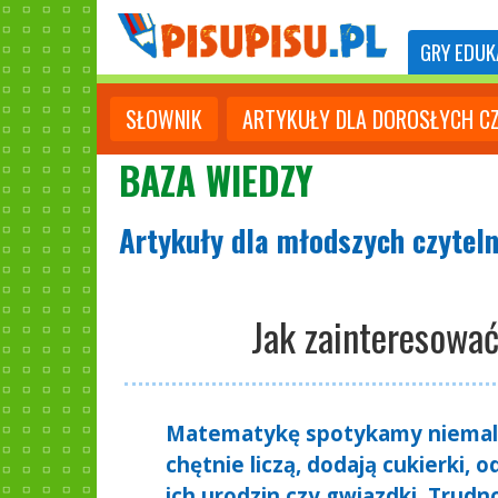
GRY
EDUK
SŁOWNIK
ARTYKUŁY DLA DOROSŁYCH C
BAZA WIEDZY
Artykuły dla młodszych czytel
Jak zainteresowa
Matematykę spotykamy niemal n
chętnie liczą, dodają cukierki, o
ich urodzin czy gwiazdki. Trudn