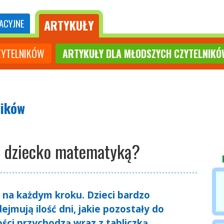
ARTYKUŁY
ACYJNE
ZYTELNIKÓW
ARTYKUŁY DLA MŁODSZYCH CZYTELNIKÓ
ników
ć dziecko matematyką?
a każdym kroku. Dzieci bardzo
dejmują ilość dni, jakie pozostały do
ości przychodzą wraz z tabliczką