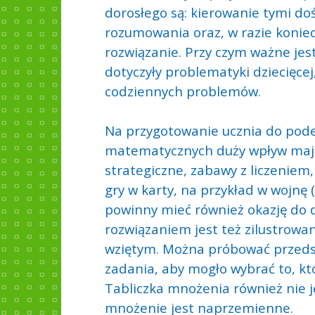
dorosłego są: kierowanie tymi do
rozumowania oraz, w razie koni
rozwiązanie. Przy czym ważne jest
dotyczyły problematyki dziecięcej,
codziennych problemów.
Na przygotowanie ucznia do pod
matematycznych duży wpływ mają 
strategiczne, zabawy z liczeniem
gry w karty, na przykład w wojnę (c
powinny mieć również okazję do d
rozwiązaniem jest też zilustrowan
wziętym. Można próbować przedst
zadania, aby mogło wybrać to, kt
Tabliczka mnożenia również nie je
mnożenie jest naprzemienne.