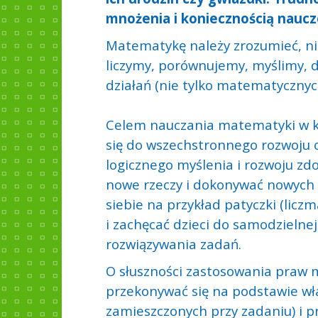
mnożenia i koniecznością naucze
Matematykę należy zrozumieć, nie 
liczymy, porównujemy, myślimy, 
działań (nie tylko matematycznyc
Celem nauczania matematyki w kl
się do wszechstronnego rozwoju 
logicznego myślenia i rozwoju zd
nowe rzeczy i dokonywać nowych od
siebie na przykład patyczki (licz
i zachęcać dzieci do samodzielne
rozwiązywania zadań.
O słuszności zastosowania praw
przekonywać się na podstawie wł
zamieszczonych przy zadaniu) i