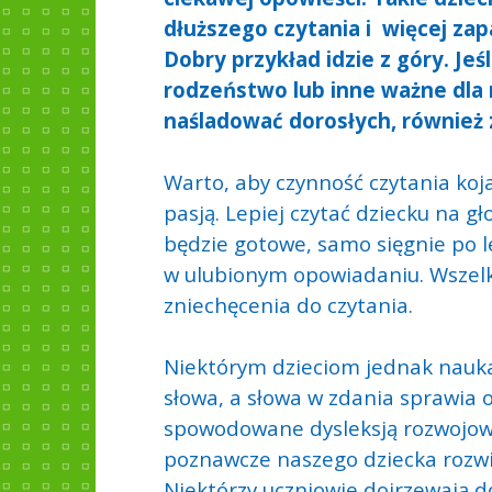
dłuższego czytania i więcej za
Dobry przykład idzie z góry. Jeśl
rodzeństwo lub inne ważne dla 
naśladować dorosłych, również 
Warto, aby czynność czytania koja
pasją. Lepiej czytać dziecku na gło
będzie gotowe, samo sięgnie po le
w ulubionym opowiadaniu. Wszelki
zniechęcenia do czytania.
Niektórym dzieciom jednak nauka 
słowa, a słowa w zdania sprawia 
spowodowane dysleksją rozwojową
poznawcze naszego dziecka rozwija
Niektórzy uczniowie dojrzewają do