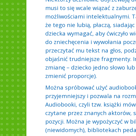
musi to się wcale wiązać z zabur
możliwościami intelektualnymi. T
że tego nie lubią, płaczą, siadają
dziecka wymagać, aby ćwiczyło wię
do zniechęcenia i wywołania pocz
przeczytać mu tekst na głos, podz
objaśnić trudniejsze fragmenty. 
zmianę – dziecko jedno słowo lub
zmienić proporcje).
Można spróbować użyć audiobooka
przyjemniejszy i pozwala na rozmo
Audiobooki, czyli tzw. książki mó
czytane przez znanych aktorów, s
pozycji. Można je wypożyczyć w b
(niewidomych), bibliotekach peda