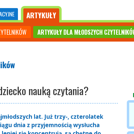
ARTYKUŁY
ACYJNE
ZYTELNIKÓW
ARTYKUŁY DLA MŁODSZYCH CZYTELNIKÓ
ników
dziecko nauką czytania?
młodszych lat. Już trzy-, czterolatek
 ciągu dnia z przyjemnością wysłucha
 lepiej się koncentrują, są chętne do