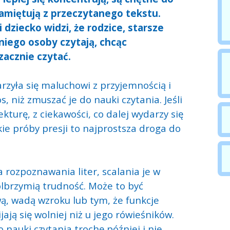
pamiętują z przeczytanego tekstu.
i dziecko widzi, że rodzice, starsze
niego osoby czytają, chcąc
zacznie czytać.
rzyła się maluchowi z przyjemnością i
s, niż zmuszać je do nauki czytania. Jeśli
kturę, z ciekawości, co dalej wydarzy się
e próby presji to najprostsza droga do
rozpoznawania liter, scalania je w
olbrzymią trudność. Może to być
, wadą wzroku lub tym, że funkcje
ją się wolniej niż u jego rówieśników.
 nauki czytania trochę później i nie