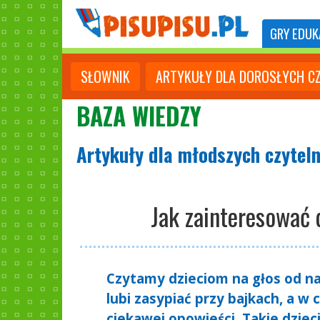
GRY
EDUK
SŁOWNIK
ARTYKUŁY DLA DOROSŁYCH C
BAZA WIEDZY
Artykuły dla młodszych czytel
Jak zainteresować 
Czytamy dzieciom na głos od naj
lubi zasypiać przy bajkach, a w
ciekawej opowieści. Takie dzieci