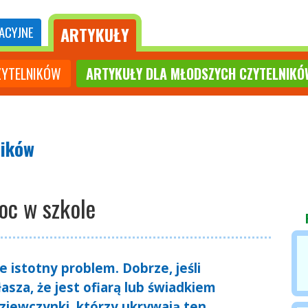
ARTYKUŁY
ACYJNE
ZYTELNIKÓW
ARTYKUŁY DLA MŁODSZYCH CZYTELNIKÓ
ników
oc w szkole
 istotny problem. Dobrze, jeśli
asza, że jest ofiarą lub świadkiem
ziewczynki, którzy ukrywają ten