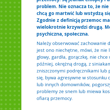
problem. Nie oznacza to, że nie
chcą go martwić lub wstydzą się
Zgodnie z definicją przemoc ma
wielokrotnie krzywdzi drugą. M
psychiczna, społeczna.
Należy obserwować zachowanie dzi
jest ono niechętne, mówi, że nie l
głowy, gardła, gorączkę, nie chce
później, okrężną drogą, z siniak
zniszczonymi podręcznikami lub pr
się, bywa agresywne w stosunku d
lub innych domowników, pogorszył
problemy ze snem lub miewa kosz
ofiarą przemocy.