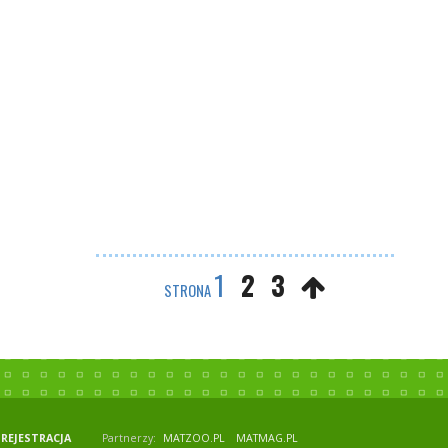
1
2
3
STRONA
REJESTRACJA
Partnerzy:
MATZOO.PL
MATMAG.PL