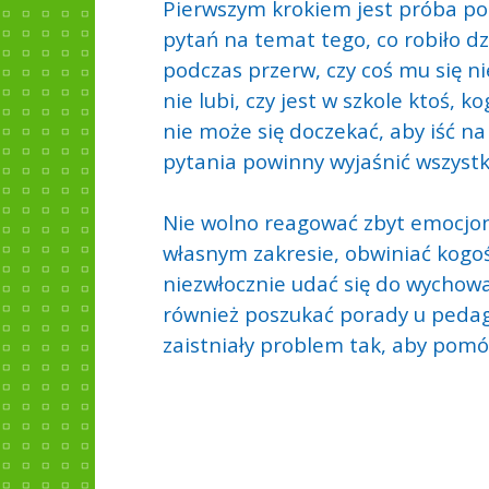
Pierwszym krokiem jest próba po
pytań na temat tego, co robiło dz
podczas przerw, czy coś mu się nie
nie lubi, czy jest w szkole ktoś, k
nie może się doczekać, aby iść na
pytania powinny wyjaśnić wszystk
Nie wolno reagować zbyt emocjon
własnym zakresie, obwiniać kogoś 
niezwłocznie udać się do wychowa
również poszukać porady u pedag
zaistniały problem tak, aby pomó