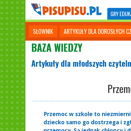
GRY
EDUK
SŁOWNIK
ARTYKUŁY DLA DOROSŁYCH C
BAZA WIEDZY
Artykuły dla młodszych czytel
Przem
Przemoc w szkole to niezmiernie
dziecko samo go dostrzega i zgł
przemocy. Są jednak chłopcy i d