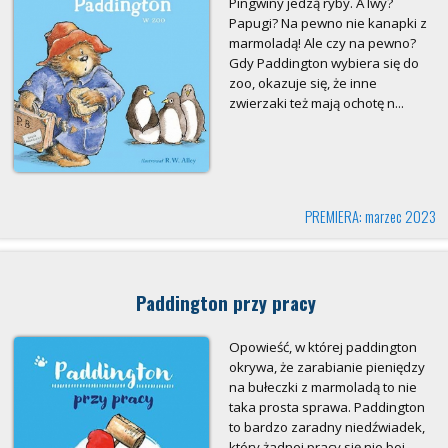
Pingwiny jedzą ryby. A lwy?
Papugi? Na pewno nie kanapki z
marmoladą! Ale czy na pewno?
Gdy Paddington wybiera się do
zoo, okazuje się, że inne
zwierzaki też mają ochotę n...
PREMIERA: marzec 2023
Paddington przy pracy
Opowieść, w której paddington
okrywa, że zarabianie pieniędzy
na bułeczki z marmoladą to nie
taka prosta sprawa. Paddington
to bardzo zaradny niedźwiadek,
który żadnej pracy się nie boi.