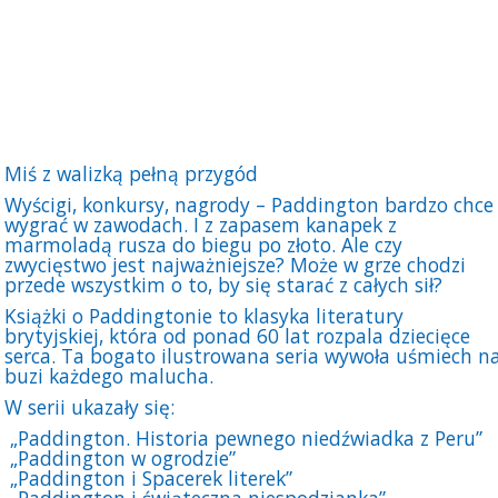
Miś z walizką pełną przygód
Wyścigi, konkursy, nagrody – Paddington bardzo chce
wygrać w zawodach. I z zapasem kanapek z
marmoladą rusza do biegu po złoto. Ale czy
zwycięstwo jest najważniejsze? Może w grze chodzi
przede wszystkim o to, by się starać z całych sił?
Książki o Paddingtonie to klasyka literatury
brytyjskiej, która od ponad 60 lat rozpala dziecięce
serca. Ta bogato ilustrowana seria wywoła uśmiech n
buzi każdego malucha.
W serii ukazały się:
„Paddington. Historia pewnego niedźwiadka z Peru”
„Paddington w ogrodzie”
„Paddington i Spacerek literek”
„Paddington i świąteczna niespodzianka”