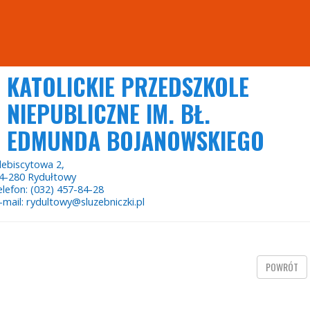
KATOLICKIE PRZEDSZKOLE
NIEPUBLICZNE IM. BŁ.
EDMUNDA BOJANOWSKIEGO
lebiscytowa 2,
4-280 Rydułtowy
elefon: (032) 457-84-28
-mail: rydultowy@sluzebniczki.pl
POWRÓT