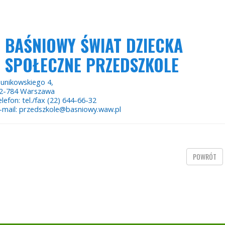
BAŚNIOWY ŚWIAT DZIECKA
SPOŁECZNE PRZEDSZKOLE
unikowskiego 4,
2-784 Warszawa
elefon: tel./fax (22) 644-66-32
-mail: przedszkole@basniowy.waw.pl
POWRÓT