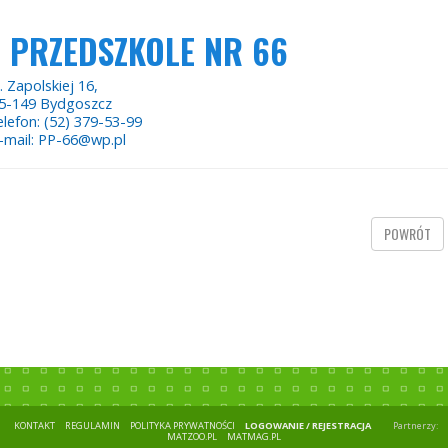
PRZEDSZKOLE NR 66
. Zapolskiej 16,
5-149 Bydgoszcz
elefon: (52) 379-53-99
-mail: PP-66@wp.pl
POWRÓT
KONTAKT
REGULAMIN
POLITYKA PRYWATNOŚCI
LOGOWANIE / REJESTRACJA
Partnerzy:
MATZOO.PL
MATMAG.PL